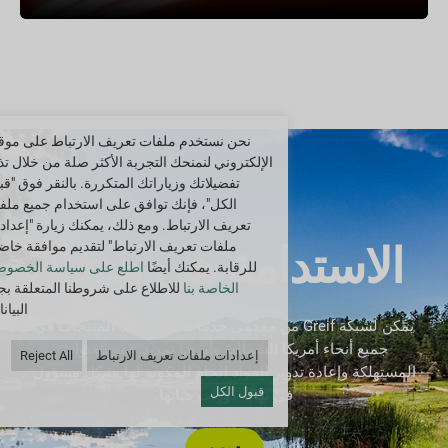
نحن نستخدم ملفات تعريف الارتباط على موقع
الإلكتروني لنمنحك التجربة الأكثر صلة من خلال تذ
تفضيلاتك وزياراتك المتكررة. بالنقر فوق "قب
الكل"، فإنك توافق على استخدام جميع ملف
تعريف الارتباط. ومع ذلك، يمكنك زيارة "إعداد
ملفات تعريف الارتباط" لتقديم موافقة خاض
الاستدامة هي هدفنا
للرقابة. يمكنك أيضًا
اطلع على سياسة الخصوص
الخاصة بنا
للاطلاع على شروطنا المتعلقة بج
البيان
يمكن لشبكة Greif من مقدمي خدمات دورة حياة المنتجات في
جميع أنحاء أمريكا الشمالية وأوروبا تمديد عمر العبوات
إعدادات ملفات تعريف الارتباط
Reject All
المستهلكة وإعادة تدوير المواد الخام المكونة لها بشكل مسؤول
قبول الكل
في نهاية دورات حياتها.