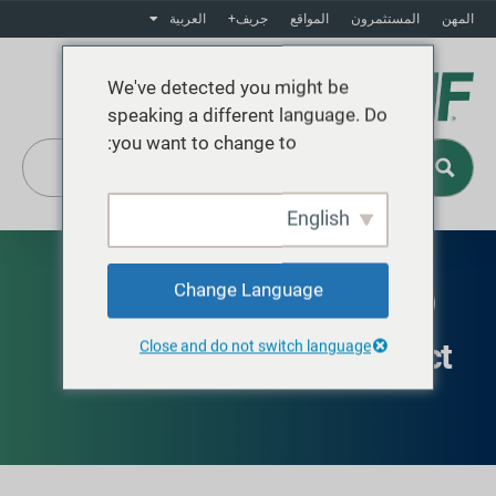
المهن
المستثمرون
المواقع
جريف+
العربية
We've detected you might be
speaking a different language. Do
you want to change to:
English
Change Language
AVAILABLE IN EUROPE AND IN THE UNITED
STATES
GCUBE IBC Connect
Close and do not switch language