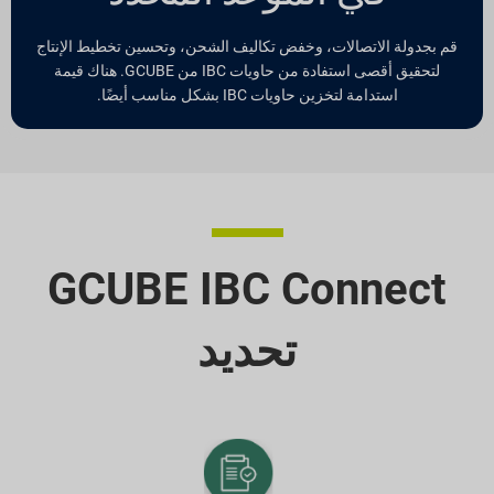
قم بجدولة الاتصالات، وخفض تكاليف الشحن، وتحسين تخطيط الإنتاج
لتحقيق أقصى استفادة من حاويات IBC من GCUBE. هناك قيمة
استدامة لتخزين حاويات IBC بشكل مناسب أيضًا.
GCUBE IBC Connect
تحديد