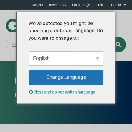
Kariera
Inwestorzy
Lokalizacje
Greif+
Polski
We've detected you might be
speaking a different language. Do
you want to change to:
English
Change Language
AVAILABLE IN EUROPE AND IN THE UNITED
STATES
GCUBE IBC Connect
Close and do not switch language