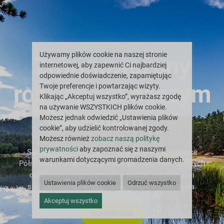
Używamy plików cookie na naszej stronie
Zrównoważony
internetowej, aby zapewnić Ci najbardziej
odpowiednie doświadczenie, zapamiętując
rozwój jest naszym
Twoje preferencje i powtarzając wizyty.
Klikając „Akceptuj wszystko”, wyrażasz zgodę
na używanie WSZYSTKICH plików cookie.
celem
Możesz jednak odwiedzić „Ustawienia plików
cookie”, aby udzielić kontrolowanej zgody.
Możesz również
zobacz naszą politykę
prywatności
aby zapoznać się z naszymi
Sieć dostawców usług cyklu życia Greif w Ameryce
warunkami dotyczącymi gromadzenia danych.
Północnej i Europie może wydłużyć żywotność zużytych
opakowań i odpowiedzialnie poddać recyklingowi
Ustawienia plików cookie
Odrzuć wszystko
surowce składowe po zakończeniu ich cyklu życia.
Akceptuj wszystko
ODNOWIENIE