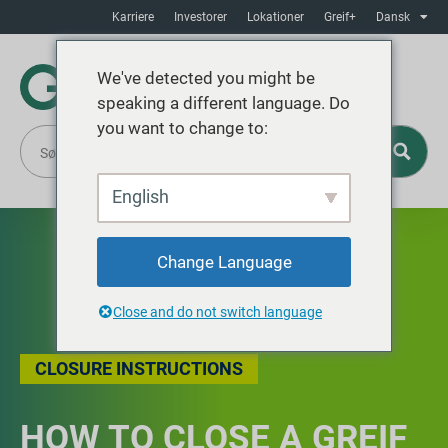
Karriere
Investorer
Lokationer
Greif+
Dansk
We've detected you might be
speaking a different language. Do
you want to change to:
English
Change Language
Close and do not switch language
CLOSURE INSTRUCTIONS
HOW TO CLOSE A GREIF