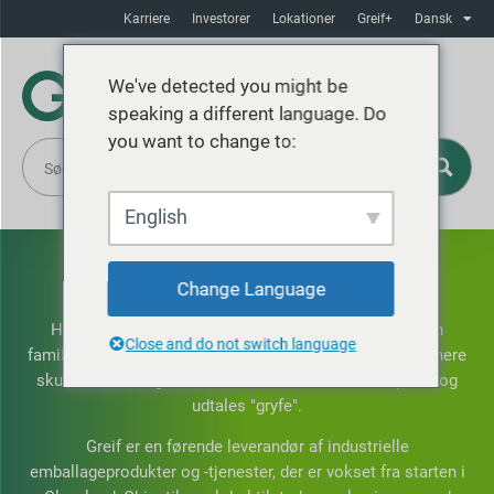
Karriere
Investorer
Lokationer
Greif+
Dansk
We've detected you might be
speaking a different language. Do
you want to change to:
English
OM GREIF
Change Language
Hvad ligger der i et navn? Greif har fået sit navn fra en
Close and do not switch language
familie, der opbyggede en emballagevirksomhed, der senere
skulle udvikle sig til Greif Inc. Navnet Greif rimer på liv og
udtales "gryfe".
Greif er en førende leverandør af industrielle
emballageprodukter og -tjenester, der er vokset fra starten i