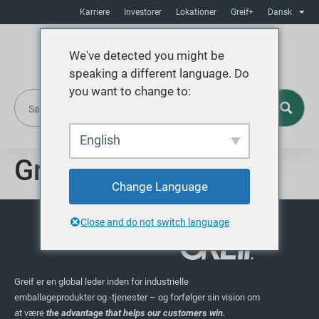
Karriere
Investorer
Lokationer
Greif+
Dansk
We've detected you might be
speaking a different language. Do
you want to change to:
English
Grup JP
Change Language
Close and do not switch language
Greif er en global leder inden for industrielle
emballageprodukter og -tjenester – og forfølger sin vision om
at være
the advantage that helps our customers win.