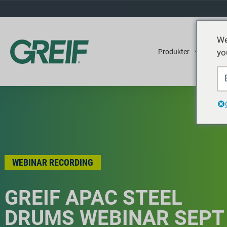
We
yo
Produkter
Tjene
WEBINAR RECORDING
GREIF APAC STEEL
DRUMS WEBINAR SEPT