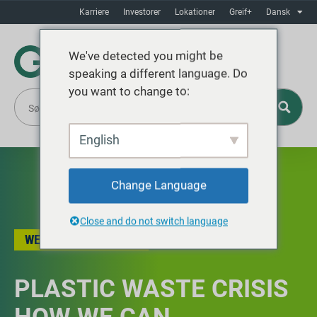
Karriere
Investorer
Lokationer
Greif+
Dansk
We've detected you might be
speaking a different language. Do
you want to change to:
English
Change Language
Close and do not switch language
WEBINAR RECORDING
PLASTIC WASTE CRISIS