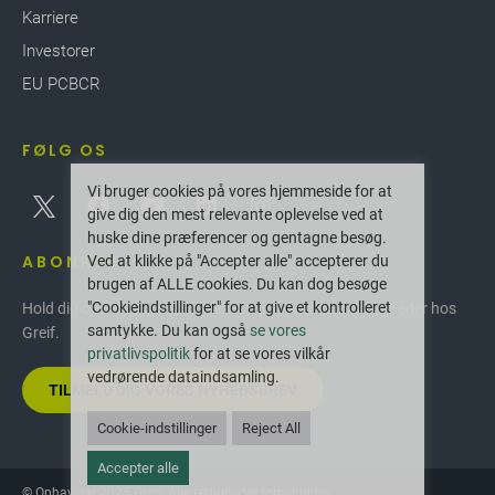
Karriere
Investorer
EU PCBCR
FØLG OS
Vi bruger cookies på vores hjemmeside for at
give dig den mest relevante oplevelse ved at
huske dine præferencer og gentagne besøg.
ABONNER
Ved at klikke på "Accepter alle" accepterer du
brugen af ALLE cookies. Du kan dog besøge
"Cookieindstillinger" for at give et kontrolleret
Hold dig opdateret med de seneste innovationer og nyheder hos
samtykke. Du kan også
se vores
Greif.
privatlivspolitik
for at se vores vilkår
vedrørende dataindsamling.
TILMELD DIG VORES NYHEDSBREV
Cookie-indstillinger
Reject All
Accepter alle
© Ophavsret 2025 Greif. Alle rettigheder forbeholdes.