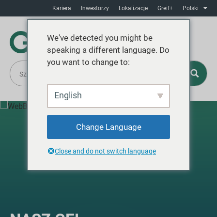
Kariera
Inwestorzy
Lokalizacje
Greif+
Polski
We've detected you might be
speaking a different language. Do
you want to change to:
English
Change Language
Close and do not switch language