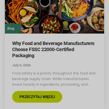
Blog
Why Food and Beverage Manufacturers
Choose FSSC 22000-Certified
Packaging
July 9, 2026
Food safety is a priority throughout the food and
beverage supply chain. While manufacturers
invest heavily in ingredients, processing, and…
PRZECZYTAJ WIĘCEJ