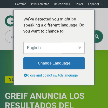
Carreras
Inversionistas
Ubicaciones
Dolor+
Español
We've detected you might be
speaking a different language. Do
you want to change to:
English
Change Language
Close and do not switch language
NOTICIAS
GREIF ANUNCIA LOS
RESULTADOS DEL