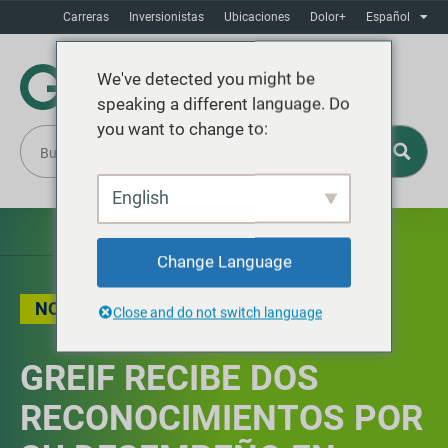
Carreras
Inversionistas
Ubicaciones
Dolor+
Español
We've detected you might be
speaking a different language. Do
you want to change to:
English
Change Language
NOTICIAS
Close and do not switch language
GREIF RECIBE DOS
RECONOCIMIENTOS POR