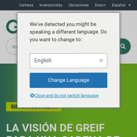
Carreras
Inversionistas
Ubicaciones
Dolor+
Español
We've detected you might be
speaking a different language. Do
you want to change to:
English
Change Language
Close and do not switch language
SIN CATEGORIZAR
LA VISIÓN DE GREIF