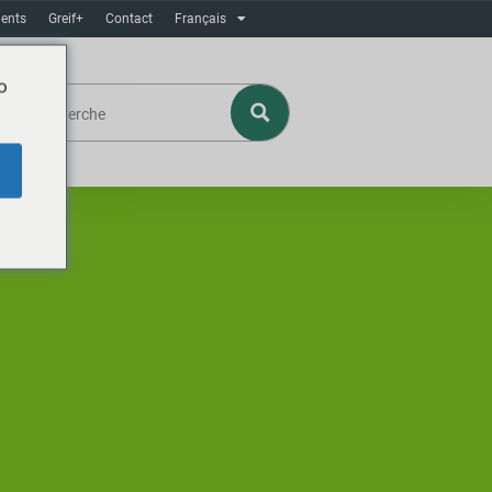
ents
Greif+
Contact
Français
o