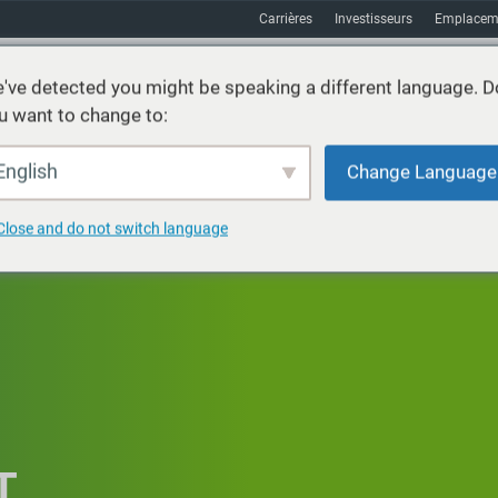
Carrières
Investisseurs
Emplacem
've detected you might be speaking a different language. D
u want to change to:
vices
Durabilité
Marchés
Ressources
À propos
English
Change Language
Close and do not switch language
T