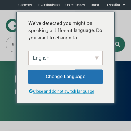
Carreras
Inversionistas
Ubicaciones
Dolor+
Español
We've detected you might be
speaking a different language. Do
you want to change to:
English
Change Language
AVAILABLE IN EUROPE
Contenedor de trébol
Close and do not switch language