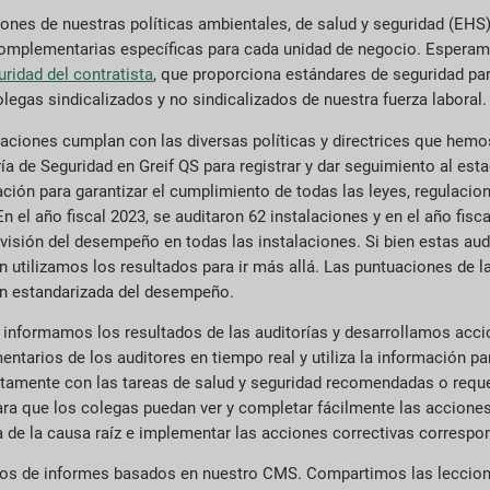
iones de nuestras políticas ambientales, de salud y seguridad (EHS)
 complementarias específicas para cada unidad de negocio. Esperam
uridad del contratista
, que proporciona estándares de seguridad pa
olegas sindicalizados y no sindicalizados de nuestra fuerza laboral.
raciones cumplan con las diversas políticas y directrices que hemo
a de Seguridad en Greif QS para registrar y dar seguimiento al esta
ión para garantizar el cumplimiento de todas las leyes, regulacione
En el año fiscal 2023, se auditaron 62 instalaciones y en el año fis
ra visión del desempeño en todas las instalaciones. Si bien estas a
 utilizamos los resultados para ir más allá. Las puntuaciones de l
ón estandarizada del desempeño.
 informamos los resultados de las auditorías y desarrollamos accio
tarios de los auditores en tiempo real y utiliza la información pa
ctamente con las tareas de salud y seguridad recomendadas o reque
ara que los colegas puedan ver y completar fácilmente las accione
 de la causa raíz e implementar las acciones correctivas correspo
nos de informes basados en nuestro CMS. Compartimos las leccione