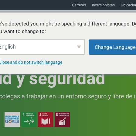
Carreras
Inversionistas
Ubicacio
've detected you might be speaking a different language. D
u want to change to:
Sostenibilidad
Mercados
Recursos
Acerca de
English
Change Language
Close and do not switch language
ud y seguridad
olegas a trabajar en un entorno seguro y libre de 