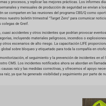
as y procesos, y replicar las mejores prácticas. Los informes diar
 semanales y mensuales de producción de seguridad se envían a los
én se comparten en las reuniones del programa CBS/Q como oport
os nuestro boletín trimestral "Target Zero" para comunicar notic
 colegas de Greif.
o, cuasi accidentes y otros incidentes que podrían provocar eventos q
gorías, incluyendo materiales peligrosos, incendios o explosiones,
y otros escenarios de alto riesgo. La capacitación LIFE proporcion
ón global sobre bloqueo y etiquetado para toda la compañía en otoñ
nitorización, el seguimiento y la prevención de incidentes en el l
 nuestro CMS. Los incidentes notificados ahora se abordan en llam
s causas raíz y las medidas correctivas, y ofrecemos el apoyo nec
 raíz, ya que ha generado visibilidad y seguimiento por parte de nu