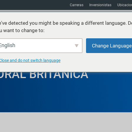
Carreras
Inversionistas
Ubicacio
've detected you might be speaking a different language. D
u want to change to:
Sostenibilidad
Mercados
Recursos
Acerca de
English
Change Language
Close and do not switch language
CORAL BRITÁNICA