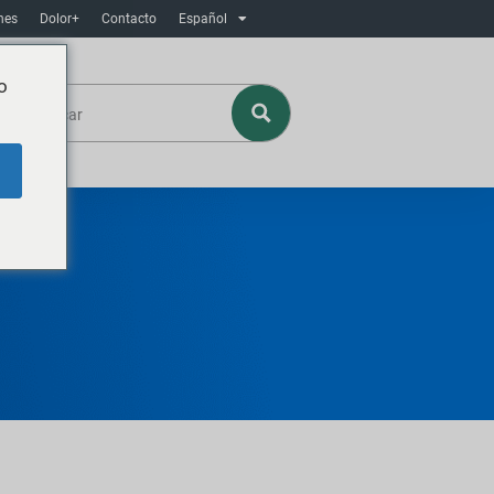
nes
Dolor+
Contacto
Español
o