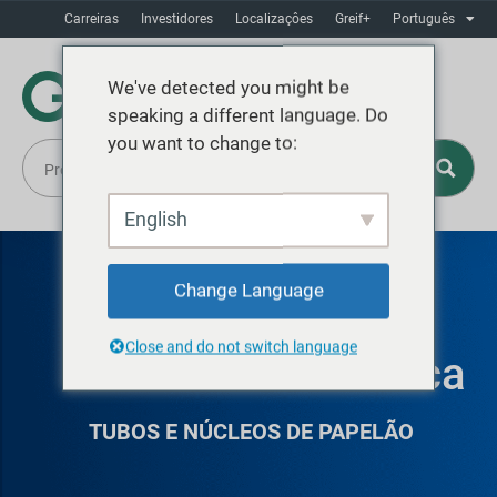
Carreiras
Investidores
Localizaçôes
Greif+
Português
We've detected you might be
speaking a different language. Do
you want to change to:
English
Change Language
DELTA DE GREIF,
Close and do not switch language
Colúmbia Britânica
TUBOS E NÚCLEOS DE PAPELÃO