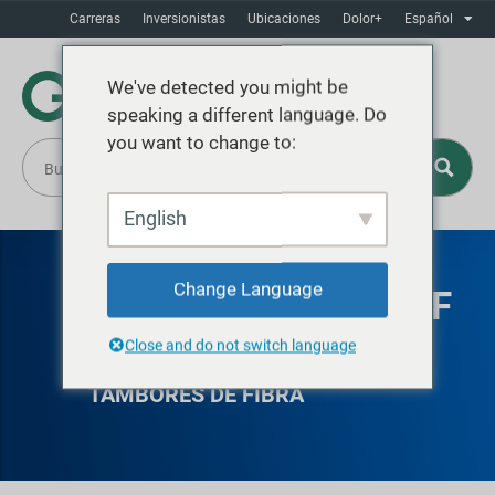
Carreras
Inversionistas
Ubicaciones
Dolor+
Español
We've detected you might be
speaking a different language. Do
you want to change to:
English
Change Language
CERRADURAS GREIF
WINDSOR
Close and do not switch language
TAMBORES DE FIBRA