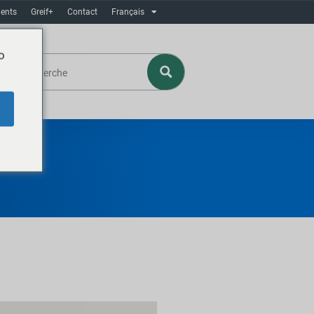
ents
Greif+
Contact
Français
o