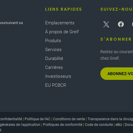
LIENS RAPIDES
SUIVEZ-NOU
Emplacements
poursuivant sa
À propos de Greif
S'ABONNER
Produits
Services
Restez au courant
Durabilité
chez Greif.
Carrières
ABONNEZ-VO
Investisseurs
EU PCBCR
confidentialité
|
Politique de l'AC
|
Conditions de vente
|
Transparence dans la divulg
générales de l'application
|
Politiques de conformité
|
Code de conduite
|
eBiz
|
Docu
R