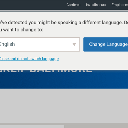
Carrières
Investisseurs
Emplacem
've detected you might be speaking a different language. D
u want to change to:
vices
Durabilité
Marchés
Ressources
À propos
English
Change Language
Close and do not switch language
GREIF BALTIMORE