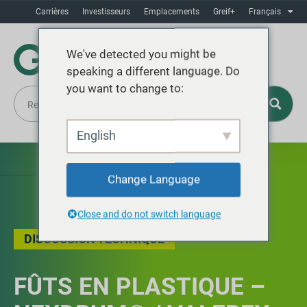
Carrières
Investisseurs
Emplacements
Greif+
Français
We've detected you might be
speaking a different language. Do
you want to change to:
English
Change Language
Close and do not switch language
DISCUSSION TECHNIQUE
FÛTS EN PLASTIQUE –