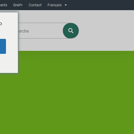
ents
Greif+
Contact
Français
o