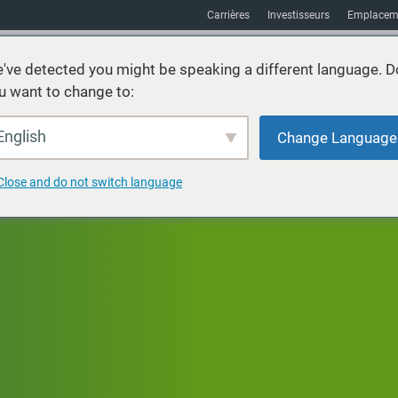
Carrières
Investisseurs
Emplacem
've detected you might be speaking a different language. D
u want to change to:
vices
Durabilité
Marchés
Ressources
À propos
English
Change Language
Close and do not switch language