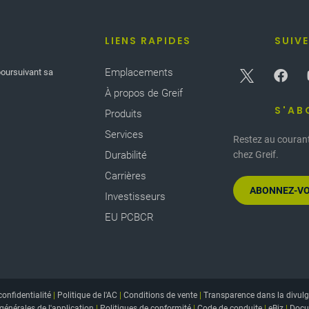
LIENS RAPIDES
SUIV
Emplacements
poursuivant sa
À propos de Greif
S'AB
Produits
Services
Restez au courant
Durabilité
chez Greif.
Carrières
ABONNEZ-VO
Investisseurs
EU PCBCR
confidentialité
|
Politique de l'AC
|
Conditions de vente
|
Transparence dans la divulg
générales de l'application
|
Politiques de conformité
|
Code de conduite
|
eBiz
|
Docu