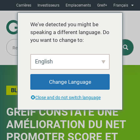
Carrières
Investisseurs
Emplacements
Greif+
Français
We've detected you might be
speaking a different language. Do
you want to change to:
English
Change Language
BLOG
Close and do not switch language
GREIF CONSTATE UNE
AMÉLIORATION DU NET
PROMOTER SCORE ET