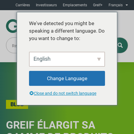
Carrières
Investisseurs
Emplacements
Greif+
Français
We've detected you might be
speaking a different language. Do
you want to change to:
English
Change Language
Close and do not switch language
BLOG
GREIF ÉLARGIT SA