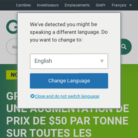
Carrières
Investisseurs
Emplacements
Greif+
Français
We've detected you might be
speaking a different language. Do
you want to change to:
English
NOUVELLES
Change Language
GREIF, INC. ANNONCE
Close and do not switch language
UNE AUGMENTATION DE
PRIX DE $50 PAR TONNE
SUR TOUTES LES