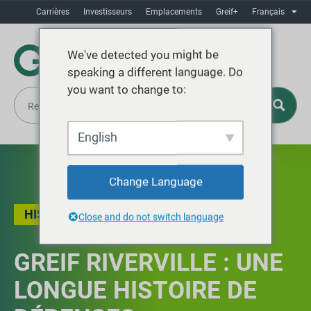
Carrières
Investisseurs
Emplacements
Greif+
Français
We've detected you might be
speaking a different language. Do
you want to change to:
English
Change Language
HISTOIRE LOCALE
Close and do not switch language
GREIF RIVERVILLE : UNE
LONGUE HISTOIRE DE