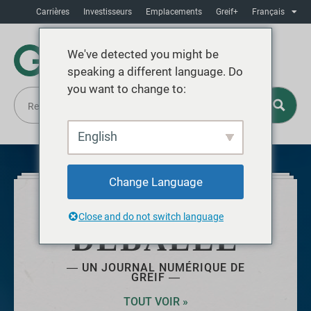
Carrières
Investisseurs
Emplacements
Greif+
Français
We've detected you might be
speaking a different language. Do
you want to change to:
English
Change Language
JULY 2025
Close and do not switch language
DÉBALLÉ
― UN JOURNAL NUMÉRIQUE DE
GREIF ―
TOUT VOIR »