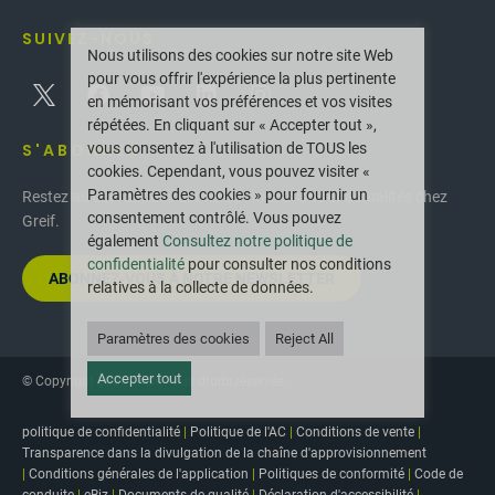
SUIVEZ-NOUS
Nous utilisons des cookies sur notre site Web
pour vous offrir l'expérience la plus pertinente
en mémorisant vos préférences et vos visites
répétées. En cliquant sur « Accepter tout »,
vous consentez à l'utilisation de TOUS les
S'ABONNER
cookies. Cependant, vous pouvez visiter «
Paramètres des cookies » pour fournir un
Restez au courant des dernières innovations et actualités chez
consentement contrôlé. Vous pouvez
Greif.
également
Consultez notre politique de
confidentialité
pour consulter nos conditions
ABONNEZ-VOUS À NOTRE NEWSLETTER
relatives à la collecte de données.
Paramètres des cookies
Reject All
Accepter tout
© Copyright 2025 Greif. Tous droits réservés.
politique de confidentialité
|
Politique de l'AC
|
Conditions de vente
|
Transparence dans la divulgation de la chaîne d'approvisionnement
|
Conditions générales de l'application
|
Politiques de conformité
|
Code de
conduite
|
eBiz
|
Documents de qualité
|
Déclaration d'accessibilité
|