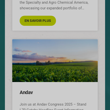
the Specialty and Agro Chemical America,
showcasing our expanded portfolio of
products. This premier event brings
together leaders
EN SAVOIR PLUS
Andav
Join us at Andav Congress 2025 – Stand