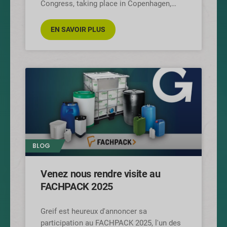
Congress, taking place in Copenhagen,
Denmark, in 2025. This global event brings
together the entire
EN SAVOIR PLUS
BLOG
Venez nous rendre visite au
FACHPACK 2025
Greif est heureux d'annoncer sa
participation au FACHPACK 2025, l'un des