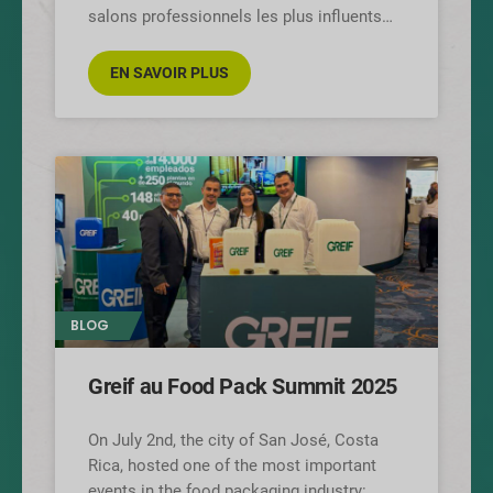
salons professionnels les plus influents
d'Europe pour les industries de
l'emballage, de la technologie et de la
EN SAVOIR PLUS
transformation.
BLOG
Greif au Food Pack Summit 2025
On July 2nd, the city of San José, Costa
Rica, hosted one of the most important
events in the food packaging industry: