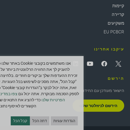
קיימות
קריירה
משקיעים
EU PCBCR
עיקבו אחרינו
אנו משתמשים בקובצי Cookie באתר ש
להעניק לך את החוויה הרלוונטית ביותר על י
זכירת ההעדפות שלך וביקורים חוזרים. בלחיצה 
הירשם
"קבל הכל", אתה מסכים לשימוש בכל העוגיות. 
זאת, אתה יכול לב
הישאר מעודכן עם החידושים והחדשות האחרונים ב-Greif.
לספק הסכמה מבוקרת. אתה יכול גם
צפו במדיני
הפרטיות שלנו
כדי להציג את התנאים של
הירשם לניוזלטר שלנו
הקשורים לאיסוף נתוני
הגדרות עוגיות
דחה הכל
קבל הכל