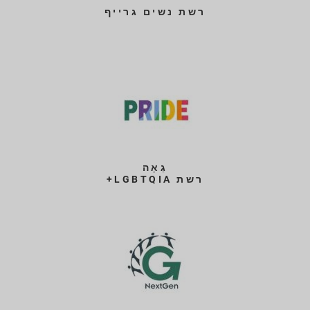
רשת נשים גרייף
גֵאָה
רשת LGBTQIA+