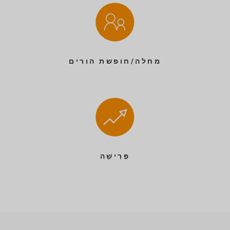
מחלה/חופשת הורים
פְּרִישָׁה