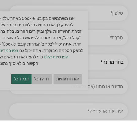
טֵלֵפוֹן
אנו משתמשים בקובצי Cookie באתר ש
להעניק לך את החוויה הרלוונטית ביותר על י
זכירת ההעדפות שלך וביקורים חוזרים. בלחיצה 
חֶברָה
"קבל הכל", אתה מסכים לשימוש בכל העוגיות. 
זאת, אתה יכול לב
לספק הסכמה מבוקרת. אתה יכול גם
צפו במדיני
מְדִינָה
הפרטיות שלנו
כדי להציג את התנאים של
הקשורים לאיסוף נתוני
הגדרות עוגיות
דחה הכל
קבל הכל
מדינה
או
מחוז
עיר,
עיר
או
עירייה
תואר
עבודה