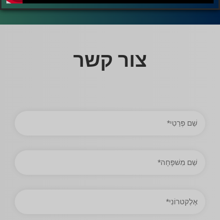
צור קשר
שֵׁם
פְּרַטִי
שֵׁם
מִשׁפָּחָה
כתובת
אימייל