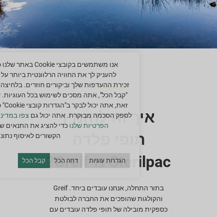
אנו משתמשים בקובצי Cookie באתר ש
להעניק לך את החוויה הרלוונטית ביותר על י
זכירת ההעדפות שלך וביקורים חוזרים. בלחיצה 
"קבל הכל", אתה מסכים לשימוש בכל העוגיות. 
זאת, אתה יכול לב
איך זה להזמין
לספק הסכמה מבוקרת. אתה יכול גם
צפו במדיני
הפרטיות שלנו
כדי להציג את התנאים של
תופי פלדה
הקשורים לאיסוף נתוני
Sterilpac מ-Greif?
הגדרות עוגיות
דחה הכל
קבל הכל
בתור התחלה, אנחנו עובדים ביחד. Greif
והקולגות שהופכים את החברה לבולטת
כספקית מובילה של תופי פלדה עובדים עם