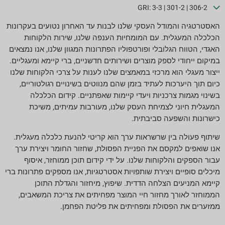
GRI: 3-3 | 301-2 | 306-2
האסטרטגיה והמודל העסקי שלנו לבנות עד האחרון נטועים בעקרונות
הכלכלה המעגלית. עם המומחיות הענפה שלנו, שירות הלקוחות
האגדי, הטווח הגלובלי ופורטפוליו הפתרונות המגוון שלנו, אנו נמצאים
במיקום ייחודי לספק מוצרים ושירותים חדשניים, ברי קיימא ומעגליים.
ייצור מעגלי הוא מרכזי במאמצים שלנו לענות על צרכי הלקוחות שלנו
כיום תוך היערכות לעתיד בזמן שהם מנווטים בשינויים רגולטוריים,
בשינוי מגמות צרכניות ויעדי קיימות שאפתניים. קידום הכלכלה
המעגלית חיוני לצמיחת העסק שלנו, מעורבות עמיתים, משיכת
כישרונות והשפעה סביבתית.
שיתוף פעולה בין שרשראות ערך הוא קריטי להנעת כלכלה מעגלית.
אנו שואפים למקסם את הפניית הפסולת, שחזור החומר ויצירת ערך
עבור הספקים והלקוחות שלנו. על ידי קידום תוכן ממוחזר, איסוף
מיכלים סופיים ויצירת שותפויות אסטרטגיות, אנו מספקים פתרונות ברי
קיימא המניעים הצלחה הדדית. שיפוץ, מיחזור והגדלת התוכן
הממוחזר לאורך מחזור חיי המוצר מפחיתים את צריכת המשאבים,
ממזערים את הפסולת ומפחיתים את פליטת הפחמן.