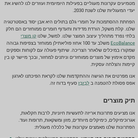
מטמיעים עקרונות מעגליים בפעילות היומיומית ועוזרים לנו להשיג את
יעדי המעגליות שלנו לשנת 2030.
הפחתת ההסתמכות על חומרי גלם בתולים היא אבן יסוד באסטרטגיה
שלנו. קלת משקל, הורדת מדידות ותעדוף חומרים ממוחזרים הם חלק
בלתי נפרד מתהליך עיצוב המוצר שלנו. למשל, שלנו
קו מוצרי
EcoBalance
משלב עד 100 אחוז פוליאתילן ממוחזר בצפיפות גבוהה
שמקורו במיכלים שלאחר הצריכה. שיתוף פעולה עם לקוחות וספקים
מקדם אימוץ של מוצרים ממוחזרים וניתנים למחזור, ובכך מיישר קו בין
קיימות והצלחה עסקית.
אנו מפרטים את הגישה וההתקדמות שלנו לקראת הפיכתנו לארגון
אפס פסולת להטמנה ב
לְבַזבֵּז
סעיף בדוח זה.
תיק מוצרים
אנו מציעים פתרונות אריזה לתעשיות חיוניות, לרבות חקלאות,
אגרוכימיקלים, כימיקלים מיוחדים, מזון ומשקאות, תרופות ועוד.
הפתרונות שלנו מאמצים עקרונות של כלכלה מעגלית: