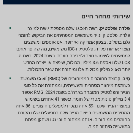
שירותי מחזור חיים
פלדה ופלסטיק:
רשת ה-LCS שלנו מספקת גישה למוצרי
פלדה, פלסטיק ונייר משומשים המפחיתים את הביקוש לחומרי
גלם בתולים. בצפון אמריקה ואירופה, אנו אוספים ומשפצים
מוצרי אריזות פלדה, פלסטיק ו-IBC משומשים, מה שהופך אותם
למתאימים לשימוש חוזר ולמכירה חוזרת. בשנת 2024, רשת ה-
LCS שלנו אספה 3.6 מיליון מכולות, שיפצה או ייצרה מחדש
יותר מ-2.6 מיליון מכולות אלו ומיחזרה את שאר המכולות.
סִיב:
קבוצת החומרים הממוחזרים של Greif (RMG) משמשת
כשותפת מיחזור מסחרית ותעשייתית, וממחזרת את כל סוגי
הנייר והפלסטיק המובחר בארה"ב בשנת 2024, RMG אספה
3.4 מיליון טונות מטרי של חומר, כאשר 41 אחוזים בשימוש
במוצרי הנייר שלנו ו-59 אחוז נמכרו למפעלים חיצוניים. 86 אחוז
מהסיבים המשמשים בייצור הנייר שלנו במפעלים שלנו מקורם
בחומרים ממוחזרים. אנחנו ממחזר חיובי נטו ושחקן מפתח
בתעשיית מיחזור הנייר.