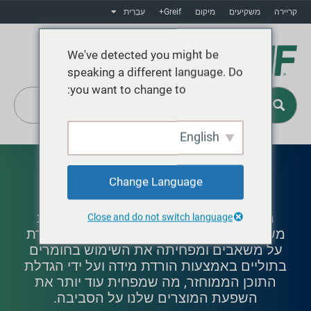
קריירה
משקיעים
מיקום
Greif+
עִבְרִית
We've detected you might be
speaking a different language. Do
you want to change to:
English
Greif+
ייצור מעגלי
Change Language
מחויבת לכלכלה מעגלית שמסיטה אריזות
Close and do not switch language
משומשות ופסולת תפעולית ממזבלות, שומרת
על משאבים ומפחיתה את השימוש בחומרים
בתוליים באמצעות הורדת מידה ועל ידי הגדלת
התוכן הממוחזר, מה שמפחית עוד יותר את
השפעת המוצרים שלנו על הסביבה.