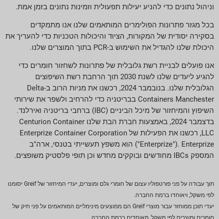
וניהול נתונים כדי להניע יעילות תפעולית וזמינות נתונים בזמן אמת.
בכל מגזר פתרונות הפולימרים המותאמים שלנו אנו מתמקדים
בסקירה יסודית של המקורות, הציוד והיכולות הטכניות כדי להעריך את
היכולת שלנו להגדיל את השימוש ב-PCR בתוך המוצרים שלנו.
אנו פועלים לבניית רשת גלובלית של פתרונות לשחזור חומרים כדי
להגיע ליעדים שלנו לשנת 2030 תוך הרחבת רשת השיפוצים
הגלובלית שלנו. בנובמבר 2024, רכשנו את מניות הרוב ב-Delta
Containers Manchester בבריטניה כדי להרחיב ולשפר את שירותי
השיפוץ והמיחזור של מיכל הביניים (IBC) ברחבי בריטניה ואירלנד.
בדצמבר 2024, באמצעות חברת הבת שלנו Centurion Container
LLC, רכשנו את הפעילות של Enterprize Container Corporation
("Enterprize"). Enterprize הוא משפץ תעשייתי בטנסי, ארה"ב
המספק IBCs מחודשים ובוקקים מחדש וכן תופי פלסטיק משופצים.
תוך עבודה על פני פורטפוליו עצום של חומרי גלם ומוצרים, יעדי המיחזור של Greif יסומנו
לפי משקל, ויאוחדו ברמת החברה.
יעדי תוכן ממוחזר עבור מוצרי Greif הם ממוצעים מינימליים המותאמים על פני תיק של
חומרים ומוצרים לפי משקל, מאוחדים ברמת החברה.