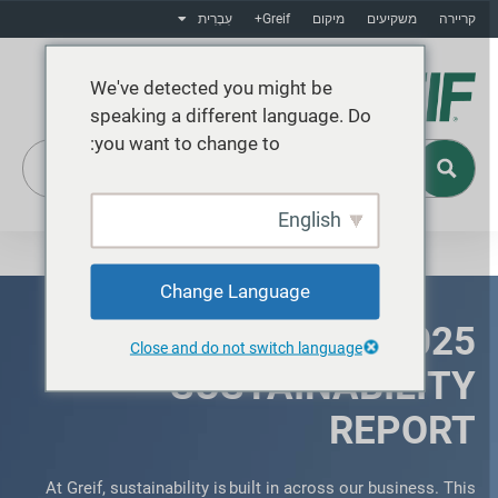
קריירה
משקיעים
מיקום
Greif+
עִבְרִית
We've detected you might be
speaking a different language. Do
you want to change to:
English
Greif+
Change Language
OUR 2025
Close and do not switch language
SUSTAINABILITY
REPORT
At Greif, sustainability is built in across our business. This