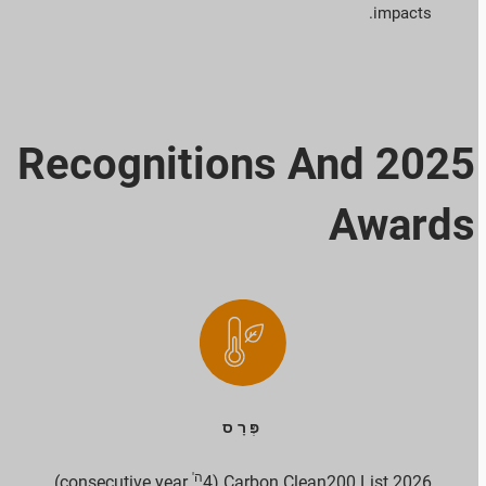
impacts.
2025 Recognitions And
Awards
פְּרָס
ה'
consecutive year)
2026 Carbon Clean200 List (4