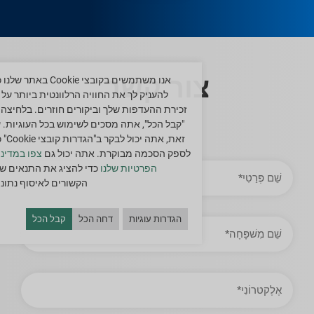
צור קשר
אנו משתמשים בקובצי Cookie באתר ש
להעניק לך את החוויה הרלוונטית ביותר על י
זכירת ההעדפות שלך וביקורים חוזרים. בלחיצה 
"קבל הכל", אתה מסכים לשימוש בכל העוגיות. 
זאת, אתה יכול לב
לספק הסכמה מבוקרת. אתה יכול גם
צפו במדיני
שֵׁם
הפרטיות שלנו
כדי להציג את התנאים של
פְּרַטִי
הקשורים לאיסוף נתוני
הגדרות עוגיות
דחה הכל
קבל הכל
שֵׁם
מִשׁפָּחָה
כתובת
אימייל