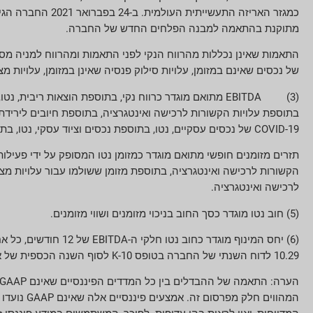
מתוקנת בהתאמה למבנה הפלחים החדש של החברה.
של נכסים שאינם במזומן, עלויות סילוק פנסיה שאינן במזומן, עלויות מצטברות של COVID-19, נטו (רווח) הפסד ממימוש נכסים, מפעלים, ציו
(3)
EBITDA מתואם מוגדר כרווח נקי, בתוספת הוצאות ריבית
בתוספת עלויות הקשורות לרכישה ואינטגרציה, בתוספת חיובים לירידת 
COVID-19 של נכסים עסקיים, נטו, בתוספת נכסים וציוד עסקי, נטו, בתוספת (נטו, על נכסים, נטו פחות רווחי timberland, נטו.
תזרים מזומנים חופשי מתואם מוגדר כמזומן נטו המסופק על ידי פעילות
לרכישה ואינטגרציה.
(5) חוב נטו מוגדר כסך החוב בניכוי מזומנים ושווי מזומנים.
10.29 לדוח השנתי של החברה בטופס 10-K לסוף השנה הכספית של אוקטובר 2019 (סוף שנת 2019, אוקטובר 2019). "הסכם אשראי 2019").
המהווים ח