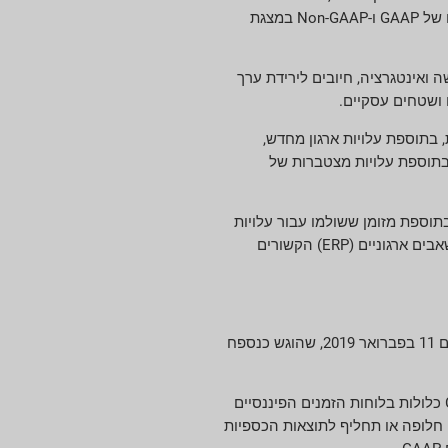
כמגזר האריזה התעשייתית העולמית. ב-24 בפברואר 2021 החברה הגישה דוח נוכחי על טופס 8-K ל-SEC כדי לספק מידע פיננסי היסטורי מסוים של GAAP ו-Non-GAAP במצגת
 עלויות הקשורות לרכישה ואינטגרציה, חיובים לירידת ערך
, בתוספת עלויות ארגון מחדש,
 בתוספת עלויות מצטברות של
בתוספת מזומן ששולמו עבור עלויות
הקשורות לרכישה ואינטגרציה, בתוספת מזומן ששולמו עבור עלויות מצטברות של COVID-19, נטו, בתוספת מזומן ששולם עבור מערכות תכנון משאבים ארגוניים (ERP) הקשורים
(6) יחס המינוף מוגדר כחוב נטו חלקי ה-EBITDA של 12 חודשים, כל אחד כפי שחושב לפי תנאי הסכם האשראי המתוקן והמוחזר של החברה מיום 11 בפברואר 2019, שהוגש כנספח
הערה: התאמה של ההבדלים בין כל המדדים הפיננסיים שאינם GAAP המשמשים במהדורה זו עם המדדים הפיננסיים הישירים ביותר של GAAP כלולות בלוחות הזמנים הפיננסיים
נו. אין לראות בהן חלופה או תחליף לתוצאות הכספיות