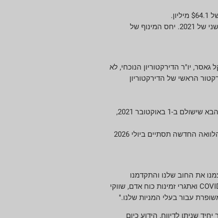
ירד ב-$371.3 מיליון ל-$2,167.8 מיליון וירד ב-$35.2 מיליון ברציפות מהרבעון השני של 2021. יחס המינוף של
 כמו כן, הודיע כי מייקל גאסר, יו"ר הדירקטוריון הנוכחי, לא
ברוס אדוארדס יהפוך לדירקטור הראשי של הדירקטוריון
דיבידנד רבעוני גדל ב-2 סנט ל-$0.46 למניה רגילה מסוג A וב-3 סנט ל-$0.69 למניה מסוג B. העלאות אלו תקפות עבור הדיבידנד הרבעוני הבא שישולם ב-1 באוקטובר 2021,
פרע 200 מיליון יורו של שטרות בכירים של 7.375% על ידי משיכת $225 מיליון הלוואות זמינות לטווח ארוך במסגרת הסכם אשראי קיים. ההלוואה החדשה תסתיים ביולי 2026
מצמנו את החוב שלנו והתקדמנו
משמעותית לקראת השגת יחס המינוף המיועד שלנו. בעוד אנו ממשיכים להתמודד עם תנאים אינפלציוניים משמעותיים, מגבלות הקשורות ל-COVID-19 ואתגרי זמינות כוח אדם, שווקי
שופרת עבור בעלי המניות שלנו."
לבו למגזר יחיד שניתן לדיווח, הידוע כיום