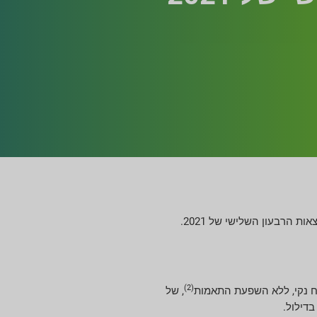
(2)
, של