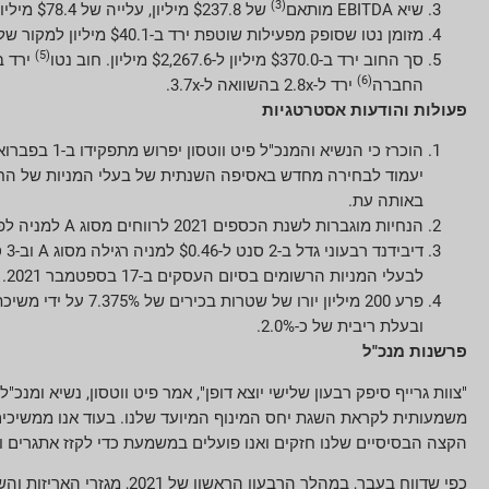
(3)
שיא EBITDA מותאם
של $237.8 מיליון, עלייה של $78.4 מיליון בהשוואה ל-EBITDA מתואם של $159.4 מיליון.
מזומן נטו שסופק מפעילות שוטפת ירד ב-$40.1 מיליון למקור של $94.9 מיליון. תזרים מזומנים חופשי מותאם
(5)
סך החוב ירד ב-$370.0 מיליון ל-$2,267.6 מיליון. חוב נטו
(6)
החברה
ירד ל-2.8x בהשוואה ל-3.7x.
פעולות והודעות אסטרטגיות
באותה עת.
הנחיות מוגברות לשנת הכספים 2021 לרווחים מסוג A למניה לפני התאמות ותזרים מזומנים חופשי מותאם.
לבעלי המניות הרשומים בסיום העסקים ב-17 בספטמבר 2021.
ובעלת ריבית של כ-2.0%.
פרשנות מנכ"ל
"צוות גרייף סיפק רבעון שלישי יוצא דופן", אמר פיט ווטסון, נשיא ומנכ
הקצה הבסיסיים שלנו חזקים ואנו פועלים במשמעת כדי לקזז אתגרים ול
כפי שדווח בעבר, במהלך הרב