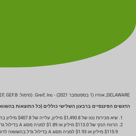
DELAWARE, אוהיו (1 בספטמבר 2021) - Greif, Inc. (סימול: GEF, GEF.B), מובילה עולמית במוצרי ושירותי אריזה תעשייתיים, הודיעה היום על תוצאות הרבעון השלישי של 2021.
הדגשים הפיננסיים ברבעון השלישי כוללים (כל התוצאות בהשוואה לרבעון השלישי 
שיא מכירות נטו של $1,490.8 מיליון, עלייה של $407.8 מיליון בהשוואה למכירות נטו של $1,083.0 מיליון.
הרווח הנקי של $113.0 מיליון או $1.89 למניה מסוג A בדילול גדל בהשוואה לרווח נקי של $20.7 מיליון או $0.35 למניה מסוג A בדילול. רווח נקי, ללא השפעת התאמות
$115.9 מיליון או $1.93 למניה מסוג A בדילול גדל בהשוואה לרווח הנקי, ללא השפעת ההתאמות, של $50.1 מיליון או $0.85 למניה מסוג A בדילול.