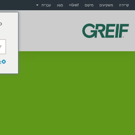
קריירה
משקיעים
מיקום
Greif+
מַגָע
עִבְרִית
o
מוצ
e