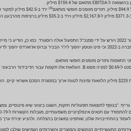
(4)
ירד ב-$42.5 מיליון למקור של $64.1 מיליון.
הוכרז כי הנשיא והמנכ"ל פיט ווטסון יפרוש מתפקידו ב-1 בפברואר 2022 ויורש על ידי סמנכ"ל התפעול אולה רוסגורד.
יעמוד לבחירה מחדש באסיפה השנתית של בעלי המניות של החברה ב-2022 וכי פיט ווטסון יהפוך ליו"ר הבכיר ו
"ל גרייף. "בנוסף לתוצאות תפעוליות חזקות, השגנו ביצועי שיא פיננסיים, צ
עמוד בהתחייבויות שלנו, שותפינו נמשכים בהצלחה. ולהניע יצירת ערך מ
עון הראשון של 2021, מגזרי האריזות והשירותים התעשייתיים הנוקשים והמוצרים והשירותים הגמישים שו