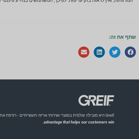
המדווחות, ואין לראות בהן עדיפות. לפיכך, המשתמשים במידע פיננסי זה
שתף את זה:
Greif היא מובילה עולמית במוצרי ושירותי אריזה תעשייתיים - רודפת אחר החזון שלה להיות
advantage that helps our customers win.