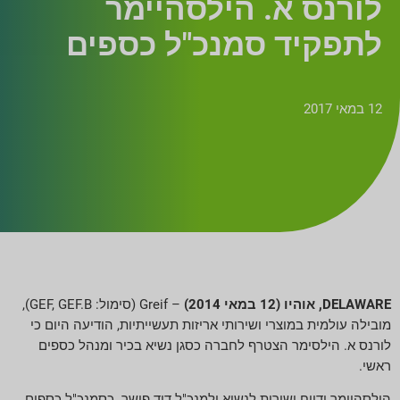
לורנס א. הילסהיימר
לתפקיד סמנכ"ל כספים
12 במאי 2017
DELAWARE, אוהיו (12 במאי 2014)
– Greif (סימול: GEF, GEF.B),
מובילה עולמית במוצרי ושירותי אריזות תעשייתיות, הודיעה היום כי
לורנס א. הילסימר הצטרף לחברה כסגן נשיא בכיר ומנהל כספים
ראשי.
הילסהיימר ידווח ישירות לנשיא ולמנכ"ל דוד פישר. כסמנכ"ל כספים,