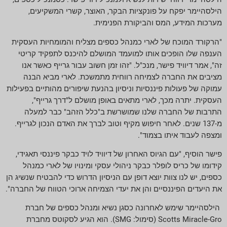
הילסהיימר יפקח על פונקציות הבקר, האוצר, קשרי המשקיעים,
מערכות המידע, המס והביקורת הפנימית.
"הרקורד המוכח של לארי כמנהל כספים מצליח והמומחיות העסקית
הענפה שלו הופכים אותו למועמד המושלם להיכנס לתפקיד קריטי
זה", אמר דיוויד פישר, מנכ"ל. "זהו זמן חשוב עבור גרייף כאשר אנו
מציבים את החברה לצמיחה רווחית מתמשכת. לארי מביא הבנה
עמוקה של פעולות פיננסיות וניסיון בהנעת שיפורים מהותיים בפעילות
העסקית. יתרה מכך, לארי מתאים באופן מושלם ל"דרך גרייף",
התרבות של החברה שלנו שמושרשת ב"כלל הזהב" כבר למעלה
מ-137 שנים. לאחר חיפוש מקיף וטוב לברך את האדם הנכון לגרייף.
ומצפה לעבוד איתו בצמוד".
פישר הוסיף, "עם הגיוס האחרון של דיוויד לויד כבקר פיננסי תאגידי,
קידומו של כריס לופלר כבקר ניהולי עסקי ומינויו של לארי כמנהל
כספים, יש לנו צוות יוצא דופן עם הניסיון הדרוש כדי להבטיח שנשיג הן
את היעדים הפיננסיים והן את יעדי הצמיחה ארוכי הטווח של החברה".
הילסהיימר שימש לאחרונה כסגן נשיא ומנהל כספים של חברת
Scotts Miracle-Gro (סימול: SMG). הוא הגיע לסקוטס מחברת