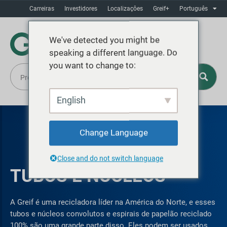
Carreiras
Investidores
Localizaçôes
Greif+
Português
We've detected you might be
speaking a different language. Do
you want to change to:
English
Change Language
Close and do not switch language
TUBOS E NÚCLEOS
A Greif é uma recicladora líder na América do Norte, e esses
tubos e núcleos convolutos e espirais de papelão reciclado
100% são uma grande parte disso. Eles podem ser usados