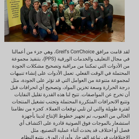
تنزيلات التقارير
مؤشرات التقارير البيئية والاجتماعية والحوكمة
تنزيلات التقارير
لقد قامت مرافق Greif's CorrChoice، وهي جزء من أعمالنا
في مجال التغليف والخدمات الورقية (PPS)، بتنفيذ مجموعة
من الأدوات التي تمكننا من مراقبة وتصحيح مشكلات الجودة
المحتملة في الوقت الفعلي. تعمل الأدوات على إنشاء تنبيهات
لمجموعة متنوعة من العوامل التي قد تؤثر على الجودة، مثل
درجة الحرارة وسعة تخزين المواد، وتصحيح أي انحرافات قبل
أن تخرج عن المواصفات. تتيح لنا هذه القدرة تقليل النفايات
وتتبع الانحرافات المتكررة المحتملة وتجنب تشغيل المنتجات
لفترة طويلة والتي لن تلبي توقعات العملاء. كجزء من نظامنا
الخالي من العيوب، تم تجهيز خطوط الإنتاج لدينا بأجهزة
استشعار بالموجات فوق الصوتية قادرة على اكتشاف أي
فصل أو اختلاف قد يحدث أثناء عملية التصنيع، مثل
الاختلافات في تباعد الفرجار وأوزان الورق. يتتبع النظام