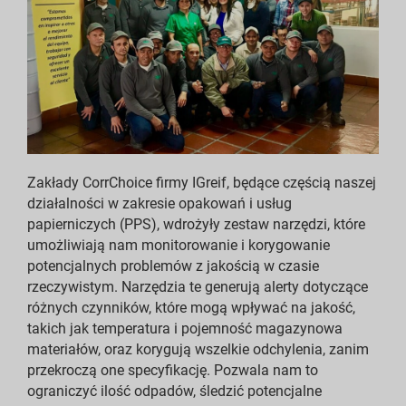
Pobieranie raportów
Indeksy raportowania ESG
Pobieranie raportów
Zakłady CorrChoice firmy IGreif, będące częścią naszej
działalności w zakresie opakowań i usług
papierniczych (PPS), wdrożyły zestaw narzędzi, które
umożliwiają nam monitorowanie i korygowanie
potencjalnych problemów z jakością w czasie
rzeczywistym. Narzędzia te generują alerty dotyczące
różnych czynników, które mogą wpływać na jakość,
takich jak temperatura i pojemność magazynowa
materiałów, oraz korygują wszelkie odchylenia, zanim
przekroczą one specyfikację. Pozwala nam to
ograniczyć ilość odpadów, śledzić potencjalne