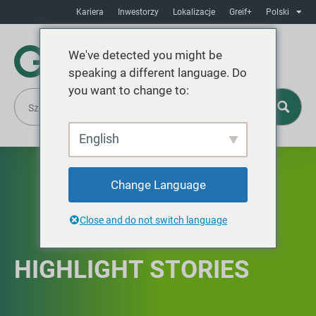
Kariera
Inwestorzy
Lokalizacje
Greif+
Polski
We've detected you might be
speaking a different language. Do
you want to change to:
English
Change Language
Close and do not switch language
HIGHLIGHT STORIES