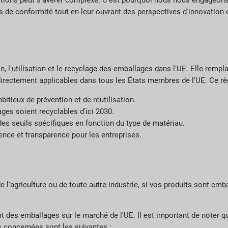
ations peut s'avérer complexe. C'est pourquoi nous nous engageon
 de conformité tout en leur ouvrant des perspectives d'innovation 
, l'utilisation et le recyclage des emballages dans l'UE. Elle rempla
directement applicables dans tous les États membres de l'UE. Ce rè
bitieux de prévention et de réutilisation.
ges soient recyclables d’ici 2030.
es seuils spécifiques en fonction du type de matériau.
ence et transparence pour les entreprises.
 l'agriculture ou de toute autre industrie, si vos produits sont emba
 des emballages sur le marché de l'UE. Il est important de noter qu
és concernées sont les suivantes :