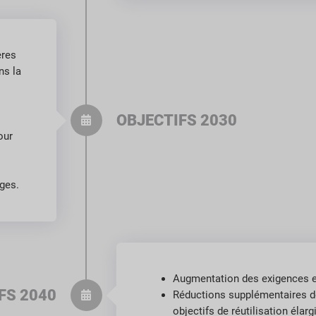
ères
ns la
OBJECTIFS 2030
our
ges.
Augmentation des exigences e
FS 2040
Réductions supplémentaires d
objectifs de réutilisation élarg