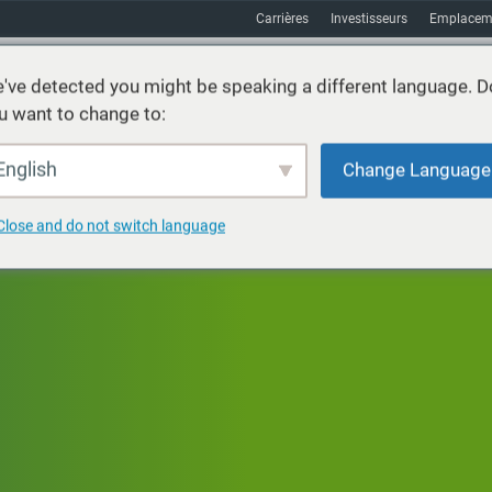
Carrières
Investisseurs
Emplacem
've detected you might be speaking a different language. D
u want to change to:
vices
Durabilité
Marchés
Ressources
À propos
English
Change Language
Close and do not switch language