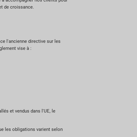
s à accompagner nos clients pour
et de croissance.
ce l'ancienne directive sur les
glement vise à :
llés et vendus dans l'UE, le
e les obligations varient selon