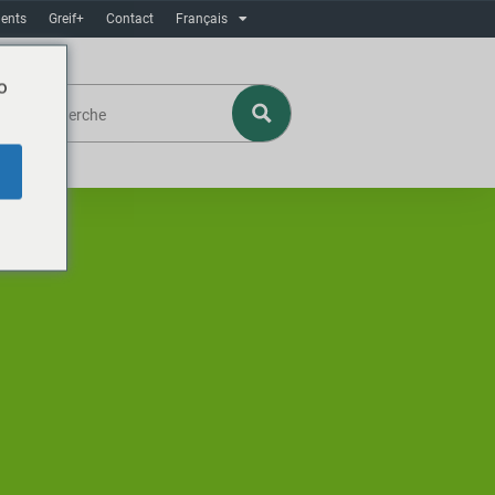
ents
Greif+
Contact
Français
o