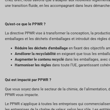
Chez Greif, nous savons que s'adapter aux nouvelles réglement
une transition fluide, en les accompagnant dans leurs démarches
Qu'est-ce que le PPWR ?
La directive PPWR vise à transformer la conception, la production
emballages et les déchets d'emballages et introduit des règles 
Réduire les déchets d'emballage
en fixant des objectifs am
Améliorer la recyclabilité
en exigeant que tous les emballa
Augmenter le contenu recyclé
dans les emballages, avec d
Harmoniser les règles
dans toute l’UE, garantissant cohér
Qui est impacté par PPWR ?
Que vous soyez dans le secteur de la chimie, de l'alimentation, de
PPWR vous impacte.
Le PPWR s'applique à toutes les entreprises qui commercialisent
les entreprises de la chaîne de valeur, selon leur rôle. Les entit