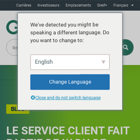
Carrières
Investisseurs
Emplacements
Greif+
Français
We've detected you might be
speaking a different language. Do
you want to change to:
English
Change Language
Close and do not switch language
BLOG
LE SERVICE CLIENT FAIT