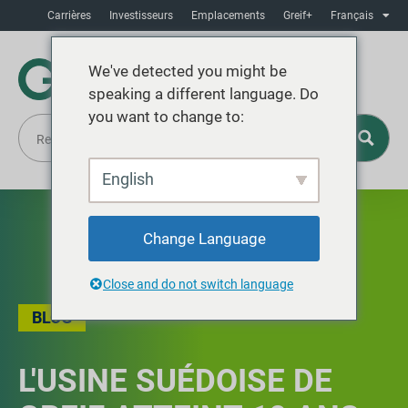
Carrières
Investisseurs
Emplacements
Greif+
Français
We've detected you might be
speaking a different language. Do
you want to change to:
English
Change Language
Close and do not switch language
BLOG
L'USINE SUÉDOISE DE