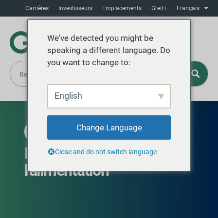
Carrières
Investisseurs
Emplacements
Greif+
Français
We've detected you might be
speaking a different language. Do
you want to change to:
English
Change Language
DISPONIBLE DANS LE MONDE ENTIER
IBC GCUBE pour
Close and do not switch language
l'alimentation