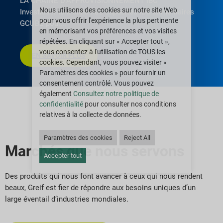
LA CHAÎNE D'APPROVISIONNEMENT IBC
Nous utilisons des cookies sur notre site Web
Investissement dans nos capacités IBC alimentaires
pour vous offrir l'expérience la plus pertinente
GCUBE pour
en mémorisant vos préférences et vos visites
répétées. En cliquant sur « Accepter tout »,
vous consentez à l'utilisation de TOUS les
EN SAVOIR PLUS
cookies. Cependant, vous pouvez visiter «
Paramètres des cookies » pour fournir un
consentement contrôlé. Vous pouvez
également
Consultez notre politique de
confidentialité
pour consulter nos conditions
relatives à la collecte de données.
Paramètres des cookies
Reject All
Marchés que nous servons
Accepter tout
Des produits qui nous font avancer à ceux qui nous rendent
beaux, Greif est fier de répondre aux besoins uniques d’un
large éventail d’industries mondiales.