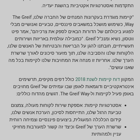
התקדמות ואסטרטגיות אקטיביות בהשגת יעדיה.
"קיימות מוגדרת בעקרונות המנחים של החברה שלנו, The Greif
Way, כשימוש מושכל במשאבים פיננסיים, טבעיים ואנושיים מבלי
לפגוע ביכולתם של הדורות הבאים לספק את צרכיהם", אמר פיט
ווטסון, נשיא ומנכ"ל Greif. "כמובילה עולמית באריזות ושירותים
תעשייתיים, חובתנו להגן על הבריאות והבטיחות של האנשים שלנו,
הלקוחות שלנו והסביבה שלנו, תוך מזעור סיכונים לאורך שרשרת
הערך שלנו. אחריות זו מנחה את המחויבות שלנו לקיימות בכל מה
שאנו עושים".
המקוון
דוח קיימות לשנת 2018
כולל דפים מקיפים, תרשימים
אינטראקטיביים ודוגמאות לאופן שבו עמיתים של Greif מחויבים
באופן פעיל לקיימות ול-The Greif Way. דגשים מהדוח כוללים:
אסטרטגיות קיימות: אספקת שירות לקוחות מעולה, צמצום
טביעת הרגל שלנו, התייחסות לסיכון, הערכת אנשים שלנו,
קידום הכלכלה המעגלית, ביצועים פיננסיים וצמיחה רווחית
שרשרת הערך של Greif וכיצד זה קשור למעורבות מחזיקי
עניין ולמהותיות