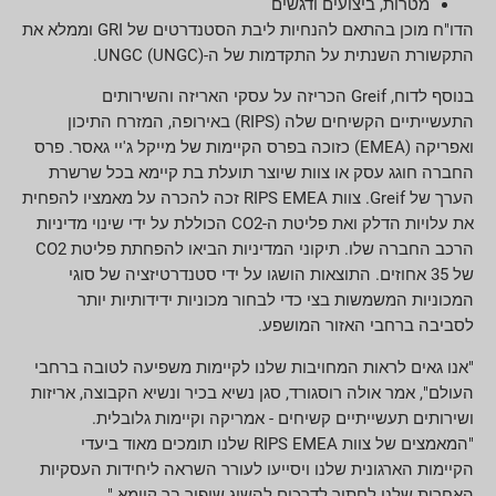
מטרות, ביצועים ודגשים
הדו"ח מוכן בהתאם להנחיות ליבת הסטנדרטים של GRI וממלא את
התקשורת השנתית על התקדמות של ה-UNGC (UNGC).
בנוסף לדוח, Greif הכריזה על עסקי האריזה והשירותים
התעשייתיים הקשיחים שלה (RIPS) באירופה, המזרח התיכון
ואפריקה (EMEA) כזוכה בפרס הקיימות של מייקל ג'יי גאסר. פרס
החברה חוגג עסק או צוות שיוצר תועלת בת קיימא בכל שרשרת
הערך של Greif. צוות RIPS EMEA זכה להכרה על מאמציו להפחית
את עלויות הדלק ואת פליטת ה-CO2 הכוללת על ידי שינוי מדיניות
הרכב החברה שלו. תיקוני המדיניות הביאו להפחתת פליטת CO2
של 35 אחוזים. התוצאות הושגו על ידי סטנדרטיזציה של סוגי
המכוניות המשמשות בצי כדי לבחור מכוניות ידידותיות יותר
לסביבה ברחבי האזור המושפע.
"אנו גאים לראות המחויבות שלנו לקיימות משפיעה לטובה ברחבי
העולם", אמר אולה רוסגורד, סגן נשיא בכיר ונשיא הקבוצה, אריזות
ושירותים תעשייתיים קשיחים - אמריקה וקיימות גלובלית.
"המאמצים של צוות RIPS EMEA שלנו תומכים מאוד ביעדי
הקיימות הארגונית שלנו ויסייעו לעורר השראה ליחידות העסקיות
האחרות שלנו לחתור לדרכים להשיג שיפור בר קיימא."