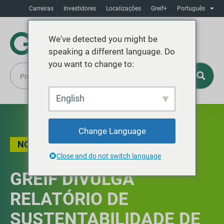
Carreiras
Investidores
Localizaçôes
Greif+
Português
We've detected you might be
speaking a different language. Do
you want to change to:
English
Change Language
NOTÍCIAS
Close and do not switch language
GREIF DIVULGA
RELATÓRIO DE
SUSTENTABILIDADE DE