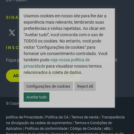
Usamos cookies em nosso site para lhe dar a
SIGA-NOS
experiência mais relevante, lembrando suas
preferências e visitas repetidas. Ao clicar em
“Aceitar tudo”, você concorda com o uso de
TODOS os cookies. No entanto, você pode
INSCREVER-SE
visitar "Configurações de cookies" para
fornecer um consentimento controlado. Você
também pode
veja nossa política de
Fique por dentro das últimas inovações e novidades da Greif.
privacidade
para visualizar nossos termos
relacionados à coleta de dados.
ASSINE A NOSSA NEWSLETTER
Configurações de cookies
Reject All
Aceitar tudo
© Copyright 2025 Greif. Todos os direitos reservados.
política de Privacidade
|
Política da CA
|
Termos de venda
|
Transparência
na divulgação da cadeia de suprimentos
|
Termos e Condições do
Aplicativo
|
Políticas de conformidade
|
Código de Conduta
|
eBiz
|