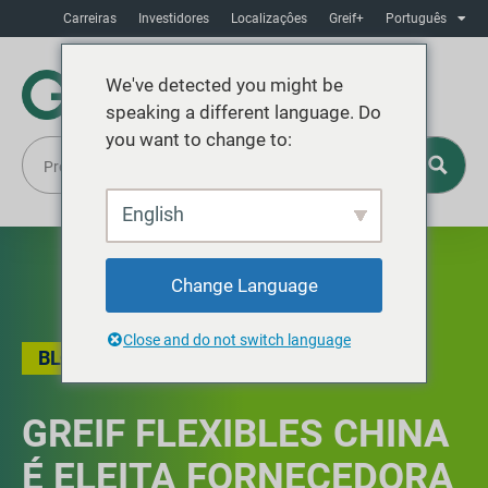
Carreiras
Investidores
Localizaçôes
Greif+
Português
We've detected you might be
speaking a different language. Do
you want to change to:
English
Change Language
Close and do not switch language
BLOG
GREIF FLEXIBLES CHINA
É ELEITA FORNECEDORA