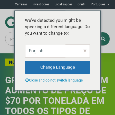
Carreiras
Investidores
Localizaçôes
Greif+
Português
We've detected you might be
speaking a different language. Do
you want to change to:
English
NOTÍCIAS
Change Language
GREIF, INC. ANUNCIA UM
Close and do not switch language
AUMENTO DE PREÇO DE
$70 POR TONELADA EM
TODOS OS TIPOS DE