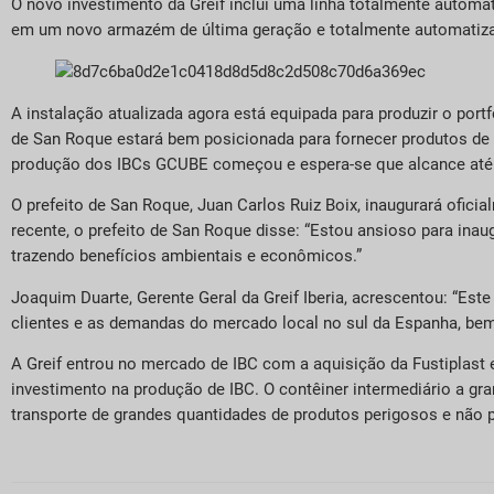
O novo investimento da Greif inclui uma linha totalmente automat
em um novo armazém de última geração e totalmente automatiz
A instalação atualizada agora está equipada para produzir o por
de San Roque estará bem posicionada para fornecer produtos de a
produção dos IBCs GCUBE começou e espera-se que alcance até 
O prefeito de San Roque, Juan Carlos Ruiz Boix, inaugurará ofi
recente, o prefeito de San Roque disse: “Estou ansioso para inaug
trazendo benefícios ambientais e econômicos.”
Joaquim Duarte, Gerente Geral da Greif Iberia, acrescentou: “Este
clientes e as demandas do mercado local no sul da Espanha, bem
A Greif entrou no mercado de IBC com a aquisição da Fustiplast
investimento na produção de IBC. O contêiner intermediário a gra
transporte de grandes quantidades de produtos perigosos e não 