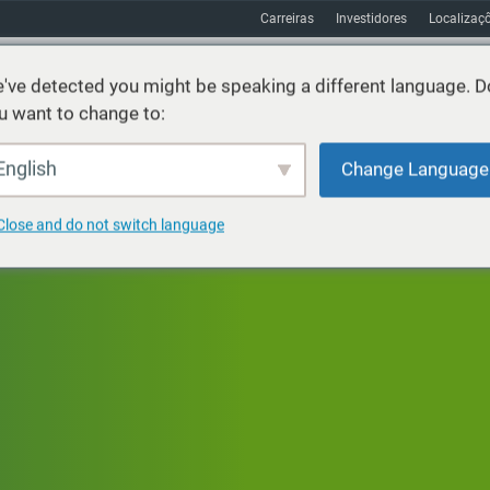
Carreiras
Investidores
Localizaç
've detected you might be speaking a different language. D
u want to change to:
os
Sustentabilidade
Mercados
Recursos
Sobre
English
Change Language
Close and do not switch language