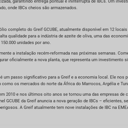
izada, garantindo entrega pontual e ininterrupta de IBCs. Um inves
ado, onde IBCs cheios são armazenados.
tfólio completo do Greif GCUBE, atualmente disponível em 12 locai
lta qualidade para a indústria de azeite de oliva, uma das econom
150.000 unidades por ano.
cialmente a instalação recém-reformada nas próximas semanas. Com
urar oficialmente a nova planta, que representa um investimento sig
 é um passo significativo para a Greif e a economia local. Ele nos
 como os mercados do norte da África do Marrocos, Argélia e Tuní
 em 2010 e nos últimos oito anos se tornou uma das empresas de 
nel GCUBE da Greif anuncia a nova geração de IBCs – eficientes, se
perigosos. A Greif atualmente tem nove instalações de IBC na EME