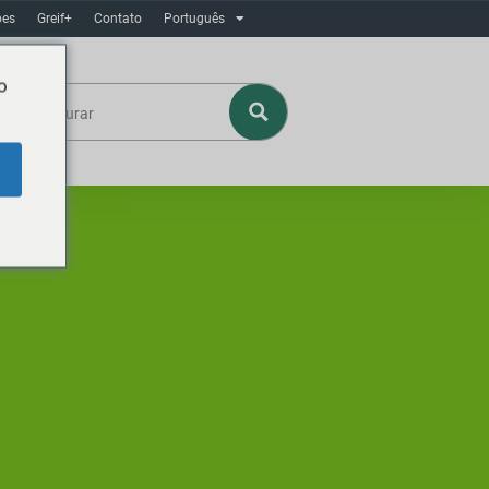
ôes
Greif+
Contato
Português
o