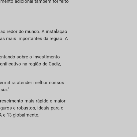
timento adicional também foi feito
s ao redor do mundo. A instalação
ias mais importantes da região. A
entando sobre o investimento
nificativo na região de Cadiz,
 permitirá atender melhor nossos
sia.”
crescimento mais rápido e maior
guros e robustos, ideais para o
A e 13 globalmente.