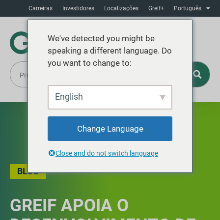
Carreiras
Investidores
Localizaçôes
Greif+
Português
We've detected you might be
speaking a different language. Do
you want to change to:
English
Change Language
Close and do not switch language
BLOG
GREIF APOIA O