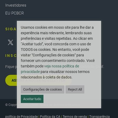
Investidores
EU PCBCR
Usamos cookies em nosso site para lhe dar a
SIGA-NOS
experiência mais relevante, lembrando suas
preferências e visitas repetidas. Ao clicar em
“Aceitar tudo”, você concorda com o uso de
TODOS os cookies. No entanto, você pode
INSCREVER-SE
visitar "Configurações de cookies" para
fornecer um consentimento controlado. Você
também pode
veja nossa política de
Fique por dentro das últimas inovações e novidades da Greif.
privacidade
para visualizar nossos termos
relacionados à coleta de dados.
ASSINE A NOSSA NEWSLETTER
Configurações de cookies
Reject All
Aceitar tudo
© Copyright 2025 Greif. Todos os direitos reservados.
política de Privacidade
|
Política da CA
|
Termos de venda
|
Transparência