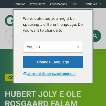
Carreiras
Investidores
Localizaçôes
Greif+
Português
We've detected you might be
speaking a different language. Do
you want to change to:
English
Change Language
Close and do not switch language
CONVERSAS SOBRE LIDERANÇA
,
VÍDEO
HUBERT JOLY E OLE
ROSGAARD FALAM