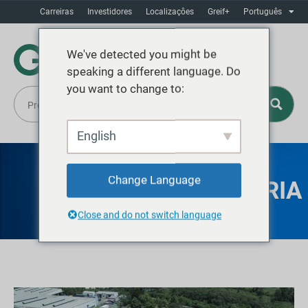
Carreiras
Investidores
Localizaçôes
Greif+
Português
We've detected you might be
speaking a different language. Do
you want to change to:
English
Change Language
TRI-SURE ARAUCÁRIA
Close and do not switch language